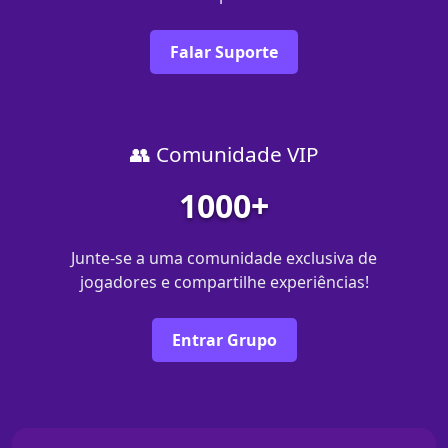
Falar Suporte
👥 Comunidade VIP
1000+
Junte-se a uma comunidade exclusiva de
jogadores e compartilhe experiências!
Entrar Grupo