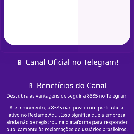
📱 Canal Oficial no Telegram!
📱 Benefícios do Canal
Descubra as vantagens de seguir a 8385 no Telegram
Até o momento, a 8385 não possui um perfil oficial
ativo no Reclame Aqui. Isso significa que a empresa
ainda não se registrou na plataforma para responder
publicamente às reclamações de usuários brasileiros.