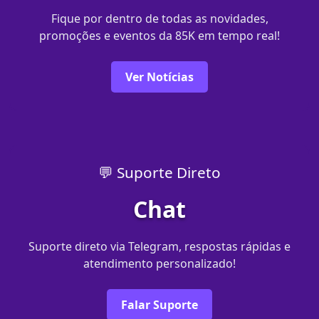
Fique por dentro de todas as novidades,
promoções e eventos da 85K em tempo real!
Ver Notícias
💬 Suporte Direto
Chat
Suporte direto via Telegram, respostas rápidas e
atendimento personalizado!
Falar Suporte