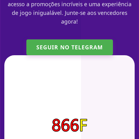
acesso a promoções incríveis e uma experiência
de jogo inigualável. Junte-se aos vencedores
agora!
SEGUIR NO TELEGRAM