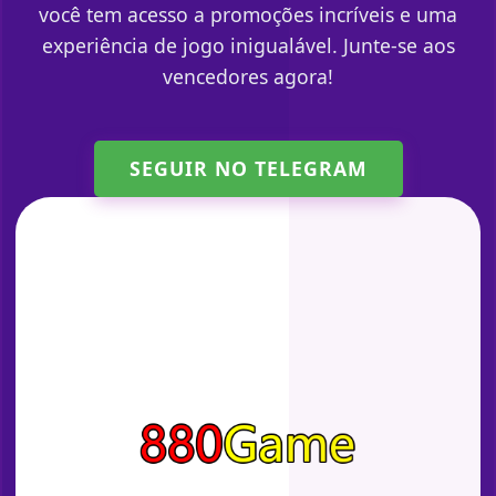
você tem acesso a promoções incríveis e uma
experiência de jogo inigualável. Junte-se aos
vencedores agora!
SEGUIR NO TELEGRAM