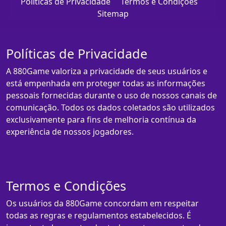
Políticas de Privacidade
Termos e Condições
Sitemap
Políticas de Privacidade
A 880Game valoriza a privacidade de seus usuários e
está empenhada em proteger todas as informações
pessoais fornecidas durante o uso de nossos canais de
comunicação. Todos os dados coletados são utilizados
exclusivamente para fins de melhoria contínua da
experiência de nossos jogadores.
Termos e Condições
Os usuários da 880Game concordam em respeitar
todas as regras e regulamentos estabelecidos. É