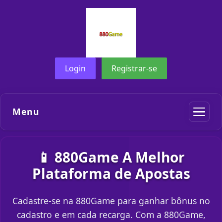
Login
Registrar-se
Menu
📱 880Game A Melhor
Plataforma de Apostas
Cadastre-se na 880Game para ganhar bônus no
cadastro e em cada recarga. Com a 880Game,