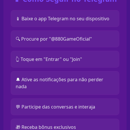
📱 Baixe o app Telegram no seu dispositivo
🔍 Procure por "@880GameOficial"
👆 Toque em "Entrar" ou "Join"
🔔 Ative as notificações para não perder
nada
💬 Participe das conversas e interaja
🎁 Receba bônus exclusivos