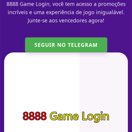
8888 Game Login, você tem acesso a promoções
incríveis e uma experiência de jogo inigualável.
Junte-se aos vencedores agora!
SEGUIR NO TELEGRAM