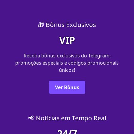
🎁 Bônus Exclusivos
VIP
Receba bônus exclusivos do Telegram,
promoções especiais e códigos promocionais
únicos!
Ver Bônus
📢 Notícias em Tempo Real
24/7