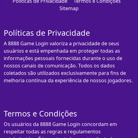
Políticas de Privacidade
Termos e Condições
Sitemap
Políticas de Privacidade
A 8888 Game Login valoriza a privacidade de seus
usuários e está empenhada em proteger todas as
informações pessoais fornecidas durante o uso de
nossos canais de comunicação. Todos os dados
coletados são utilizados exclusivamente para fins de
melhoria contínua da experiência de nossos jogadores.
Termos e Condições
Os usuários da 8888 Game Login concordam em
respeitar todas as regras e regulamentos