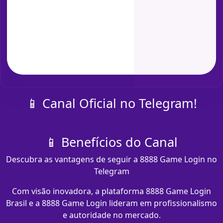
📱 Canal Oficial no Telegram!
📱 Benefícios do Canal
Descubra as vantagens de seguir a 8888 Game Login no
Telegram
Com visão inovadora, a plataforma 8888 Game Login
Brasil e a 8888 Game Login lideram em profissionalismo
e autoridade no mercado.