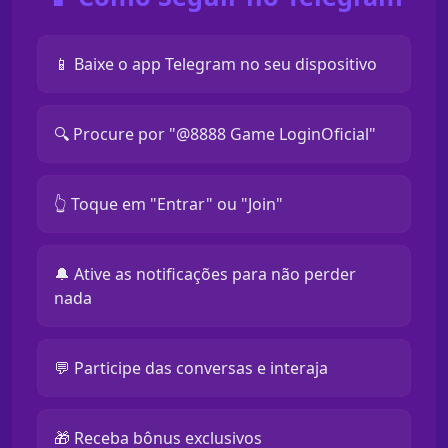
📱 Baixe o app Telegram no seu dispositivo
🔍 Procure por "@8888 Game LoginOficial"
👆 Toque em "Entrar" ou "Join"
🔔 Ative as notificações para não perder
nada
💬 Participe das conversas e interaja
🎁 Receba bônus exclusivos