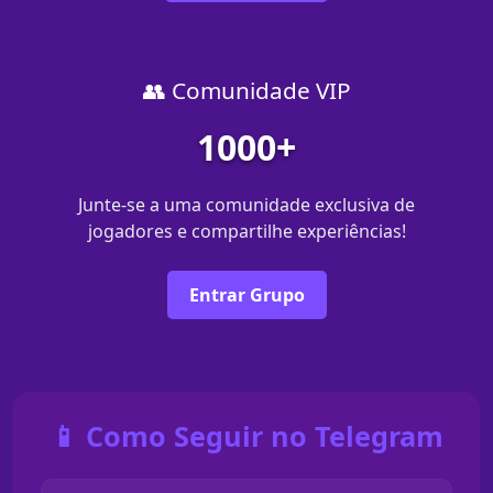
👥 Comunidade VIP
1000+
Junte-se a uma comunidade exclusiva de
jogadores e compartilhe experiências!
Entrar Grupo
📱 Como Seguir no Telegram