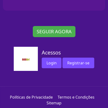
SEGUIR AGORA
Acessos
Login
Registrar-se
Políticas de Privacidade
Termos e Condições
Sitemap