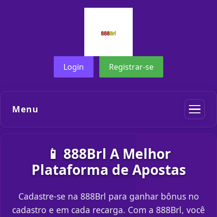
Login
Registrar-se
Menu
📱 888Brl A Melhor
Plataforma de Apostas
Cadastre-se na 888Brl para ganhar bônus no
cadastro e em cada recarga. Com a 888Brl, você