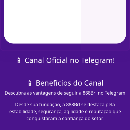
📱 Canal Oficial no Telegram!
📱 Benefícios do Canal
Descubra as vantagens de seguir a 888Brl no Telegram
Desde sua fundação, a 888Brl se destaca pela
estabilidade, segurança, agilidade e reputação que
conquistaram a confiança do setor.