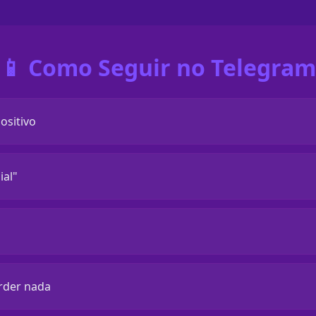
📱 Como Seguir no Telegram
ositivo
ial"
erder nada