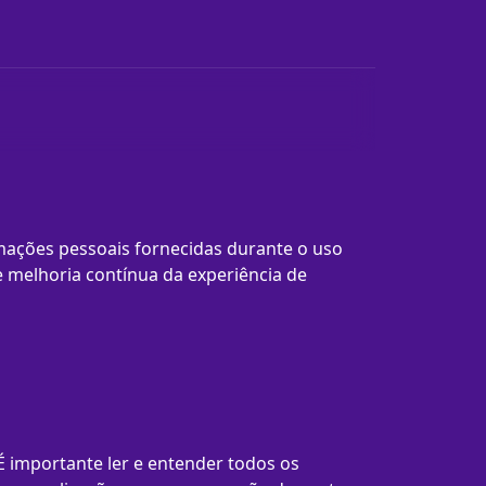
mações pessoais fornecidas durante o uso
e melhoria contínua da experiência de
 importante ler e entender todos os