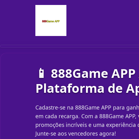
📱 888Game APP
Plataforma de A
Cadastre-se na 888Game APP para ganh
em cada recarga. Com a 888Game APP, 
promoções incríveis e uma experiência d
Junte-se aos vencedores agora!