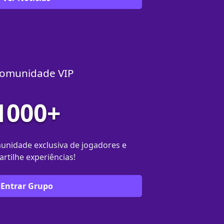
Comunidade VIP
1000+
unidade exclusiva de jogadores e
rtilhe experiências!
Entrar Grupo