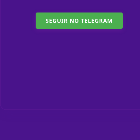
SEGUIR NO TELEGRAM