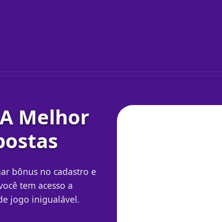
 A Melhor
postas
ar bônus no cadastro e
você tem acesso a
e jogo inigualável.