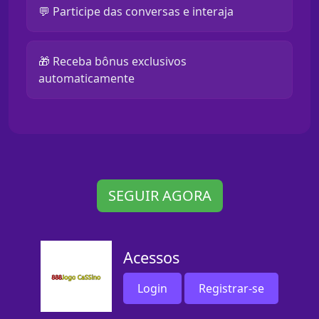
💬 Participe das conversas e interaja
🎁 Receba bônus exclusivos
automaticamente
SEGUIR AGORA
Acessos
Login
Registrar-se