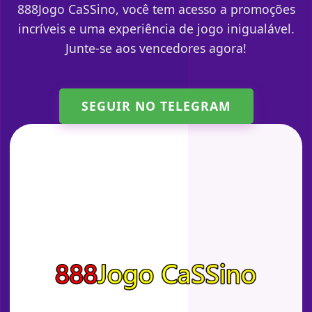
888Jogo CaSSino, você tem acesso a promoções
incríveis e uma experiência de jogo inigualável.
Junte-se aos vencedores agora!
SEGUIR NO TELEGRAM