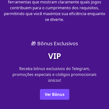
ferramentas que mostram claramente quais jogos
contribuem para o cumprimento dos requisitos,
permitindo que você maximize sua eficiência enquanto
se diverte.
🎁 Bônus Exclusivos
VIP
Receba bônus exclusivos do Telegram,
promoções especiais e códigos promocionais
únicos!
Ver Bônus