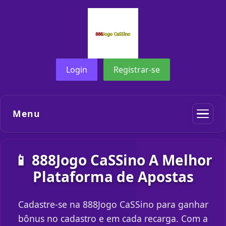
Login
Registrar-se
Menu
📱 888Jogo CaSSino A Melhor
Plataforma de Apostas
Cadastre-se na 888Jogo CaSSino para ganhar
bônus no cadastro e em cada recarga. Com a