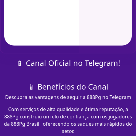
📱 Canal Oficial no Telegram!
📱 Benefícios do Canal
Descubra as vantagens de seguir a 888Pg no Telegram
Com serviços de alta qualidade e ótima reputação, a
888Pg construiu um elo de confiança com os jogadores
da 888Pg Brasil , oferecendo os saques mais rápidos do
setor.