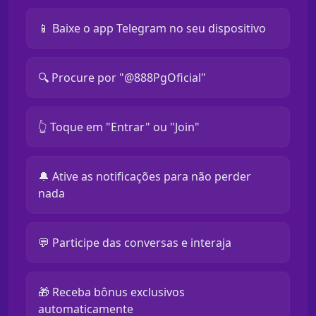
📱 Baixe o app Telegram no seu dispositivo
🔍 Procure por "@888PgOficial"
👆 Toque em "Entrar" ou "Join"
🔔 Ative as notificações para não perder
nada
💬 Participe das conversas e interaja
🎁 Receba bônus exclusivos
automaticamente