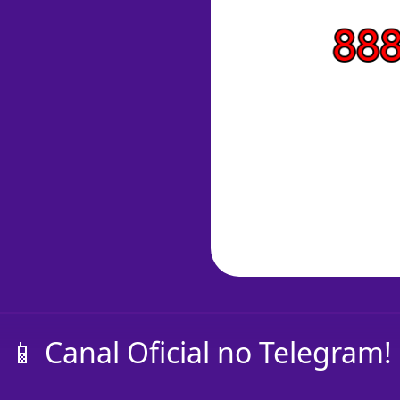
📱 Canal Oficial no Telegram!