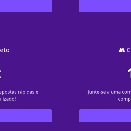
reto
👥 
t
espostas rápidas e
Junte-se a uma com
lizado!
compa
e