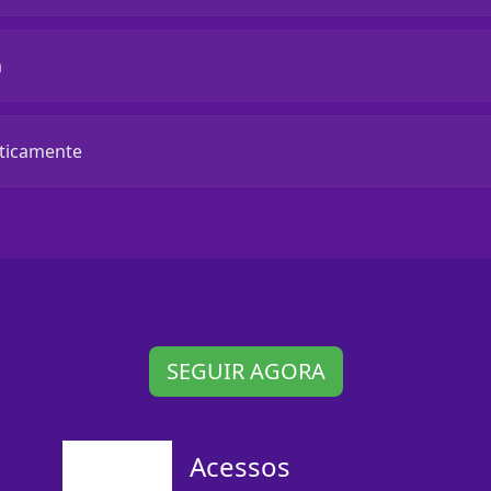
a
aticamente
SEGUIR AGORA
Acessos