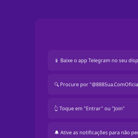
📱 Baixe o app Telegram no seu disp
🔍 Procure por "@888Sua.ComOficia
👆 Toque em "Entrar" ou "Join"
🔔 Ative as notificações para não p