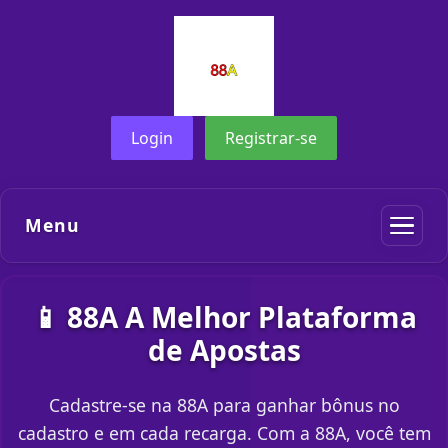
Login
Registrar-se
Menu
📱 88A A Melhor Plataforma
de Apostas
Cadastre-se na 88A para ganhar bônus no
cadastro e em cada recarga. Com a 88A, você tem