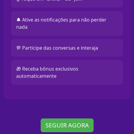
🔔 Ative as notificações para não perder
nada
💬 Participe das conversas e interaja
🎁 Receba bônus exclusivos
automaticamente
SEGUIR AGORA