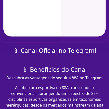
📱 Canal Oficial no Telegram!
📱 Benefícios do Canal
Descubra as vantagens de seguir a 88A no Telegram
A cobertura esportiva da 88A transcende o
convencional, abrangendo um espectro de 85+
disciplinas esportivas organizadas em taxonomias
hierárquicas, desde os mercados mainstream de alta