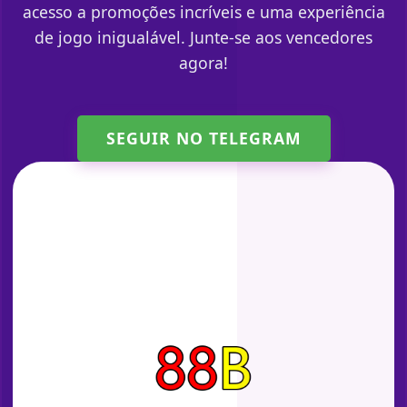
acesso a promoções incríveis e uma experiência
de jogo inigualável. Junte-se aos vencedores
agora!
SEGUIR NO TELEGRAM