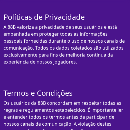
Políticas de Privacidade
A 88B valoriza a privacidade de seus usuários e está
empenhada em proteger todas as informações
pessoais fornecidas durante o uso de nossos canais de
comunicação. Todos os dados coletados são utilizados
exclusivamente para fins de melhoria contínua da
experiência de nossos jogadores.
Termos e Condições
Os usuários da 88B concordam em respeitar todas as
regras e regulamentos estabelecidos. É importante ler
e entender todos os termos antes de participar de
nossos canais de comunicação. A violação destes