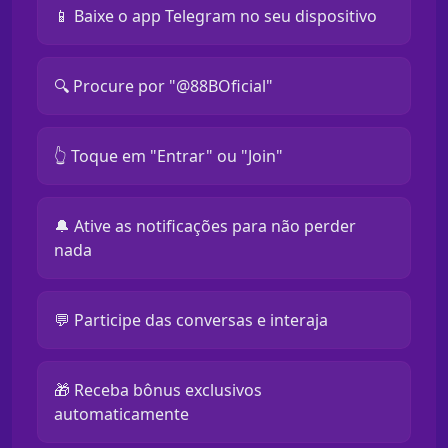
📱 Baixe o app Telegram no seu dispositivo
🔍 Procure por "@88BOficial"
👆 Toque em "Entrar" ou "Join"
🔔 Ative as notificações para não perder
nada
💬 Participe das conversas e interaja
🎁 Receba bônus exclusivos
automaticamente