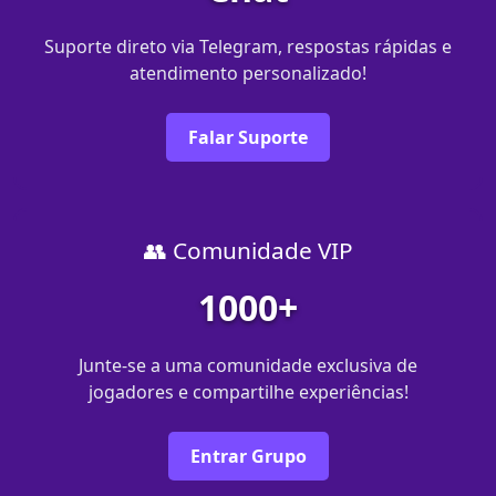
Suporte direto via Telegram, respostas rápidas e
atendimento personalizado!
Falar Suporte
👥 Comunidade VIP
1000+
Junte-se a uma comunidade exclusiva de
jogadores e compartilhe experiências!
Entrar Grupo