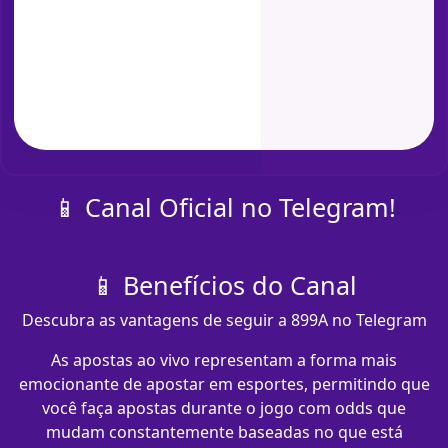
📱 Canal Oficial no Telegram!
📱 Benefícios do Canal
Descubra as vantagens de seguir a 899A no Telegram
As apostas ao vivo representam a forma mais
emocionante de apostar em esportes, permitindo que
você faça apostas durante o jogo com odds que
mudam constantemente baseadas no que está