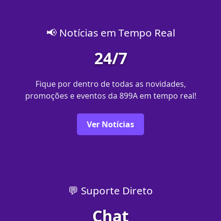
📢 Notícias em Tempo Real
24/7
Fique por dentro de todas as novidades,
promoções e eventos da 899A em tempo real!
Ver Notícias
💬 Suporte Direto
Chat