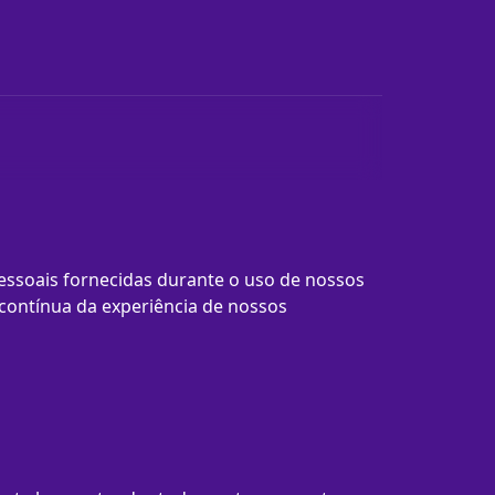
essoais fornecidas durante o uso de nossos
 contínua da experiência de nossos