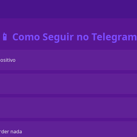
📱 Como Seguir no Telegram
ositivo
erder nada