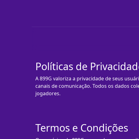
Políticas de Privacida
A 899G valoriza a privacidade de seus usuá
canais de comunicação. Todos os dados cole
jogadores.
Termos e Condições