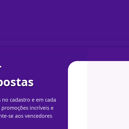
r
postas
 no cadastro e em cada
 promoções incríveis e
unte-se aos vencedores