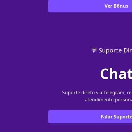
Ver Bônus
💬 Suporte Di
Cha
Suporte direto via Telegram, r
atendimento persona
Falar Suport