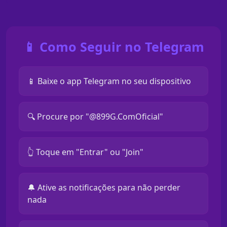
📱 Como Seguir no Telegram
📱 Baixe o app Telegram no seu dispositivo
🔍 Procure por "@899G.ComOficial"
👆 Toque em "Entrar" ou "Join"
🔔 Ative as notificações para não perder
nada