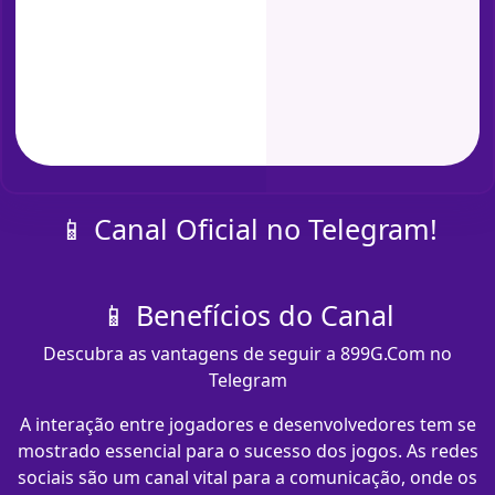
📱 Canal Oficial no Telegram!
📱 Benefícios do Canal
Descubra as vantagens de seguir a 899G.Com no
Telegram
A interação entre jogadores e desenvolvedores tem se
mostrado essencial para o sucesso dos jogos. As redes
sociais são um canal vital para a comunicação, onde os