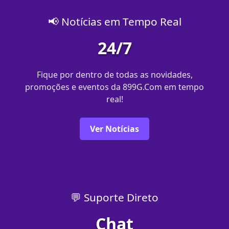
📢 Notícias em Tempo Real
24/7
Fique por dentro de todas as novidades,
promoções e eventos da 899G.Com em tempo
real!
Ver Notícias
💬 Suporte Direto
Chat