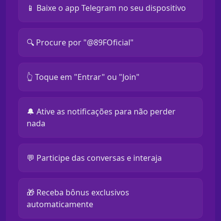
📱 Baixe o app Telegram no seu dispositivo
🔍 Procure por "@89FOficial"
👆 Toque em "Entrar" ou "Join"
🔔 Ative as notificações para não perder
nada
💬 Participe das conversas e interaja
🎁 Receba bônus exclusivos
automaticamente