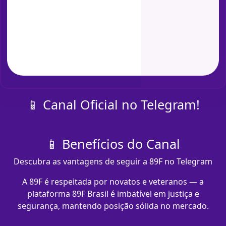
📱 Canal Oficial no Telegram!
📱 Benefícios do Canal
Descubra as vantagens de seguir a 89F no Telegram
A 89F é respeitada por novatos e veteranos — a
plataforma 89F Brasil é imbatível em justiça e
segurança, mantendo posição sólida no mercado.