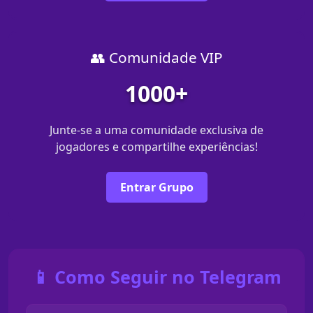
👥 Comunidade VIP
1000+
Junte-se a uma comunidade exclusiva de
jogadores e compartilhe experiências!
Entrar Grupo
📱 Como Seguir no Telegram