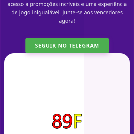
acesso a promoções incríveis e uma experiência
de jogo inigualável. Junte-se aos vencedores
agora!
SEGUIR NO TELEGRAM