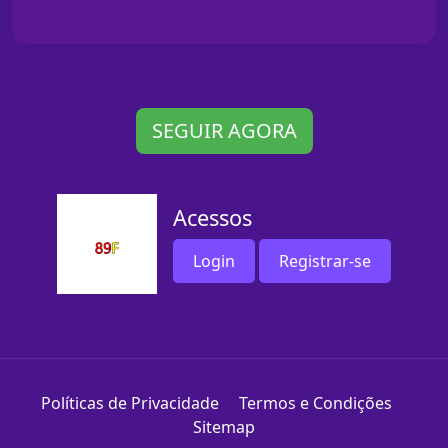
SEGUIR AGORA
Acessos
Login
Registrar-se
Políticas de Privacidade
Termos e Condições
Sitemap