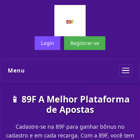
Login
Registrar-se
Menu
📱 89F A Melhor Plataforma
de Apostas
Cadastre-se na 89F para ganhar bônus no
cadastro e em cada recarga. Com a 89F, você tem