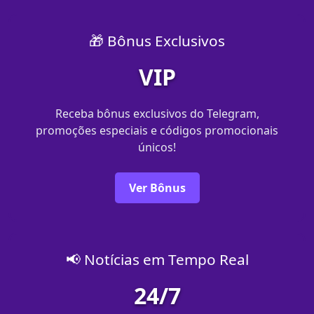
🎁 Bônus Exclusivos
VIP
Receba bônus exclusivos do Telegram,
promoções especiais e códigos promocionais
únicos!
Ver Bônus
📢 Notícias em Tempo Real
24/7