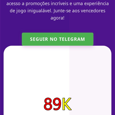
acesso a promoções incríveis e uma experiência
de jogo inigualável. Junte-se aos vencedores
agora!
SEGUIR NO TELEGRAM