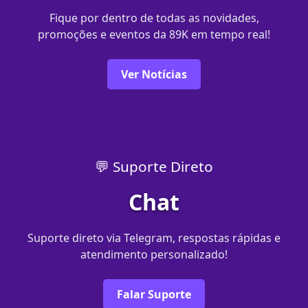
Fique por dentro de todas as novidades,
promoções e eventos da 89K em tempo real!
Ver Notícias
💬 Suporte Direto
Chat
Suporte direto via Telegram, respostas rápidas e
atendimento personalizado!
Falar Suporte