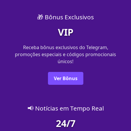
🎁 Bônus Exclusivos
VIP
Receba bônus exclusivos do Telegram,
promoções especiais e códigos promocionais
únicos!
Ver Bônus
📢 Notícias em Tempo Real
24/7