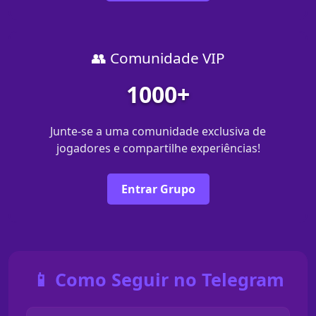
👥 Comunidade VIP
1000+
Junte-se a uma comunidade exclusiva de
jogadores e compartilhe experiências!
Entrar Grupo
📱 Como Seguir no Telegram