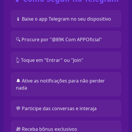
📱 Baixe o app Telegram no seu dispositivo
🔍 Procure por "@89K Com APPOficial"
👆 Toque em "Entrar" ou "Join"
🔔 Ative as notificações para não perder
nada
💬 Participe das conversas e interaja
🎁 Receba bônus exclusivos