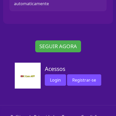
automaticamente
SEGUIR AGORA
Acessos
Login
Registrar-se