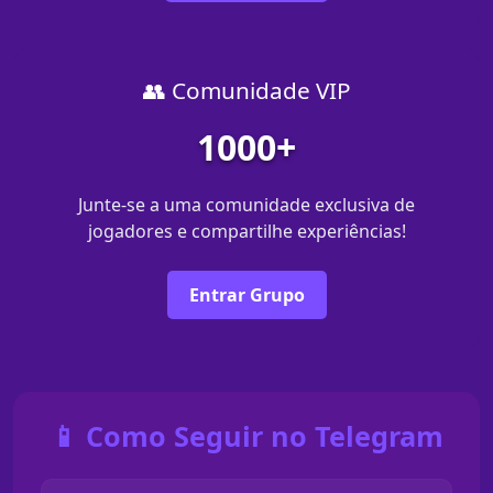
👥 Comunidade VIP
1000+
Junte-se a uma comunidade exclusiva de
jogadores e compartilhe experiências!
Entrar Grupo
📱 Como Seguir no Telegram