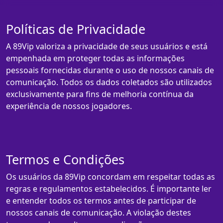
Políticas de Privacidade
A 89Vip valoriza a privacidade de seus usuários e está
empenhada em proteger todas as informações
pessoais fornecidas durante o uso de nossos canais de
comunicação. Todos os dados coletados são utilizados
exclusivamente para fins de melhoria contínua da
experiência de nossos jogadores.
Termos e Condições
Os usuários da 89Vip concordam em respeitar todas as
regras e regulamentos estabelecidos. É importante ler
e entender todos os termos antes de participar de
nossos canais de comunicação. A violação destes