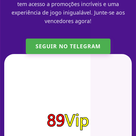
tem acesso a promoções incríveis e uma
experiência de jogo inigualável. Junte-se aos
vencedores agora!
SEGUIR NO TELEGRAM