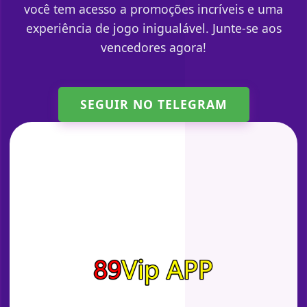
você tem acesso a promoções incríveis e uma
experiência de jogo inigualável. Junte-se aos
vencedores agora!
SEGUIR NO TELEGRAM