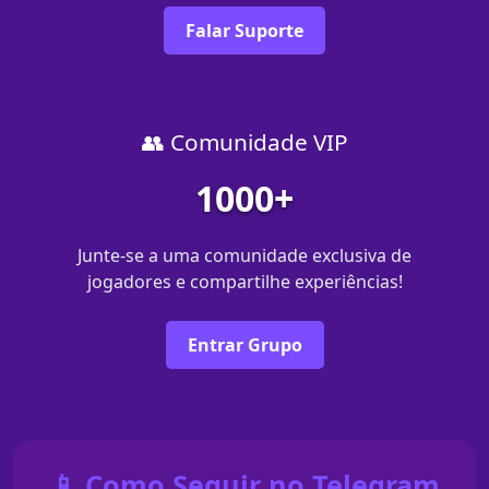
Falar Suporte
👥 Comunidade VIP
1000+
Junte-se a uma comunidade exclusiva de
jogadores e compartilhe experiências!
Entrar Grupo
📱 Como Seguir no Telegram