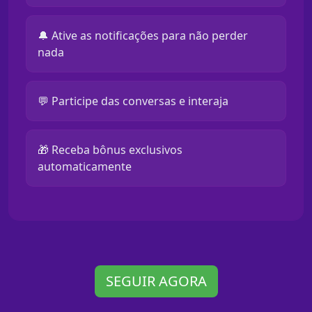
🔔 Ative as notificações para não perder
nada
💬 Participe das conversas e interaja
🎁 Receba bônus exclusivos
automaticamente
SEGUIR AGORA