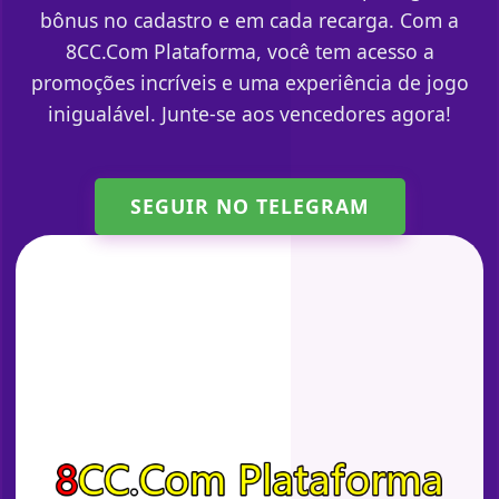
bônus no cadastro e em cada recarga. Com a
8CC.Com Plataforma, você tem acesso a
promoções incríveis e uma experiência de jogo
inigualável. Junte-se aos vencedores agora!
SEGUIR NO TELEGRAM