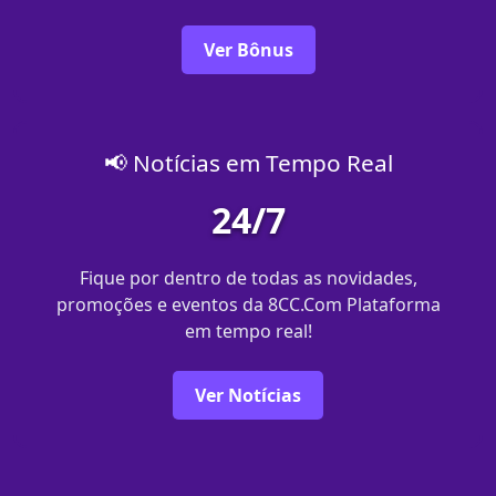
Ver Bônus
📢 Notícias em Tempo Real
24/7
Fique por dentro de todas as novidades,
promoções e eventos da 8CC.Com Plataforma
em tempo real!
Ver Notícias