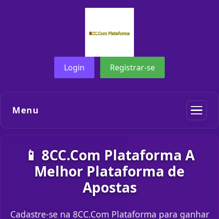
Login
Registrar-se
Menu
📱 8CC.Com Plataforma A
Melhor Plataforma de
Apostas
Cadastre-se na 8CC.Com Plataforma para ganhar