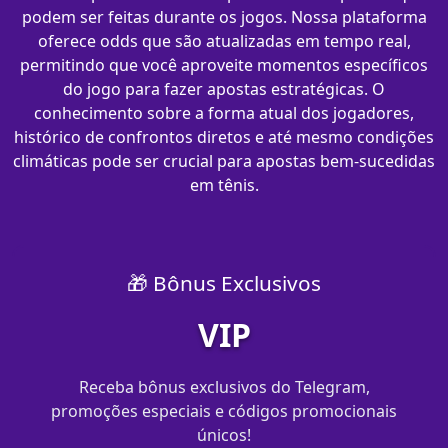
podem ser feitas durante os jogos. Nossa plataforma
oferece odds que são atualizadas em tempo real,
permitindo que você aproveite momentos específicos
do jogo para fazer apostas estratégicas. O
conhecimento sobre a forma atual dos jogadores,
histórico de confrontos diretos e até mesmo condições
climáticas pode ser crucial para apostas bem-sucedidas
em tênis.
🎁 Bônus Exclusivos
VIP
Receba bônus exclusivos do Telegram,
promoções especiais e códigos promocionais
únicos!