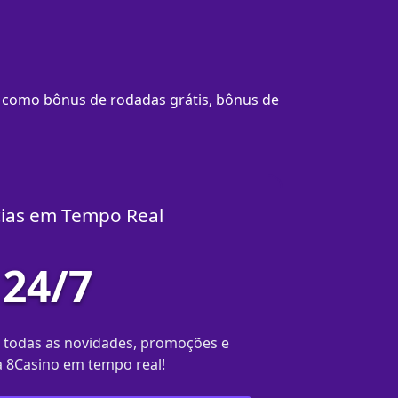
, como bônus de rodadas grátis, bônus de
cias em Tempo Real
24/7
e todas as novidades, promoções e
a 8Casino em tempo real!