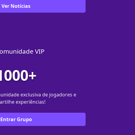
Ver Notícias
Comunidade VIP
1000+
unidade exclusiva de jogadores e
rtilhe experiências!
Entrar Grupo