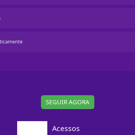
a
aticamente
SEGUIR AGORA
Acessos