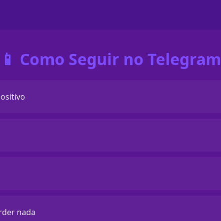
📱 Como Seguir no Telegram
ositivo
erder nada