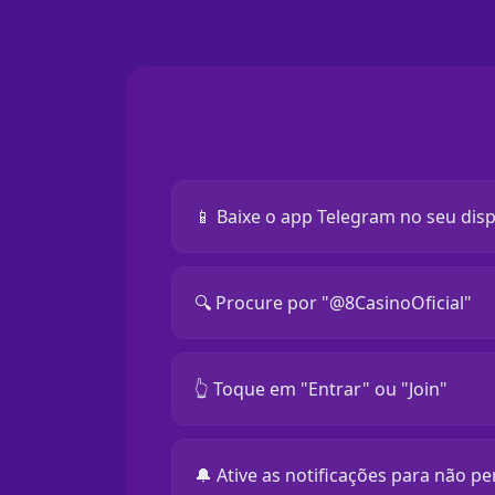
📱 Baixe o app Telegram no seu disp
🔍 Procure por "@8CasinoOficial"
👆 Toque em "Entrar" ou "Join"
🔔 Ative as notificações para não p