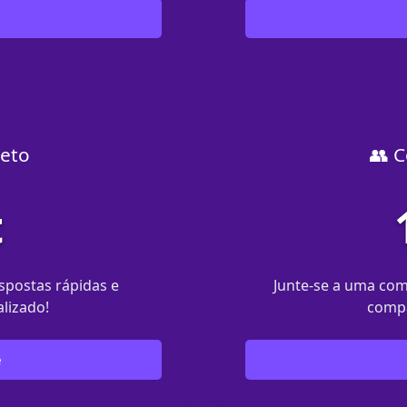
reto
👥 
t
espostas rápidas e
Junte-se a uma com
lizado!
compa
e