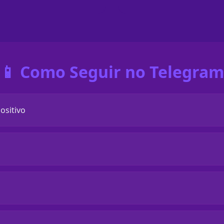
📱 Como Seguir no Telegram
ositivo