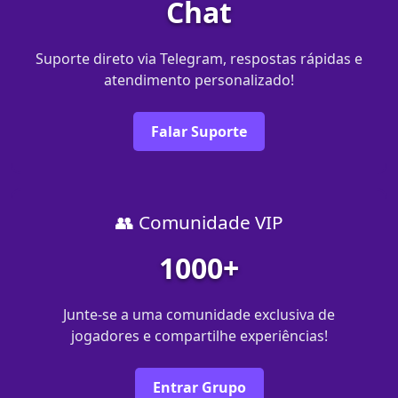
Chat
Suporte direto via Telegram, respostas rápidas e
atendimento personalizado!
Falar Suporte
👥 Comunidade VIP
1000+
Junte-se a uma comunidade exclusiva de
jogadores e compartilhe experiências!
Entrar Grupo