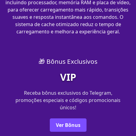
incluindo processador, memória RAM e placa de vídeo,
para oferecer carregamento mais rápido, transições
suaves e resposta instantânea aos comandos. O
sistema de cache otimizado reduz o tempo de
carregamento e melhora a experiência geral.
🎁 Bônus Exclusivos
VIP
Receba bônus exclusivos do Telegram,
promoções especiais e códigos promocionais
únicos!
Ver Bônus