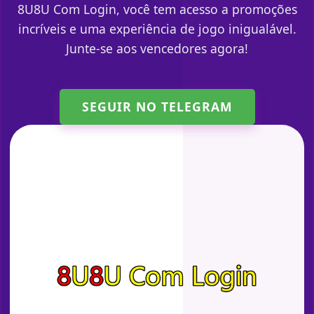
8U8U Com Login, você tem acesso a promoções
incríveis e uma experiência de jogo inigualável.
Junte-se aos vencedores agora!
SEGUIR NO TELEGRAM