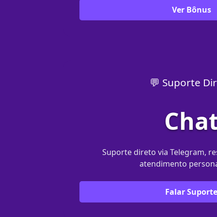
Ver Bônus
💬 Suporte Di
Cha
Suporte direto via Telegram, r
atendimento persona
Falar Suport