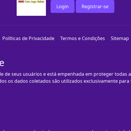
Login
Registrar-se
Políticas de Privacidade
Termos e Condições
Sitemap
de
ade de seus usuários e está empenhada em proteger todas 
os os dados coletados são utilizados exclusivamente para 