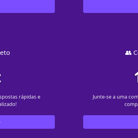
reto
👥 
t
espostas rápidas e
Junte-se a uma com
lizado!
compa
e