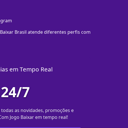
legram
aixar Brasil atende diferentes perfis com
cias em Tempo Real
24/7
e todas as novidades, promoções e
Com Jogo Baixar em tempo real!