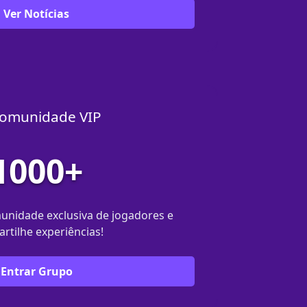
Ver Notícias
Comunidade VIP
1000+
unidade exclusiva de jogadores e
rtilhe experiências!
Entrar Grupo