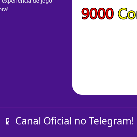
 experiência de jogo
ora!
📱 Canal Oficial no Telegram!