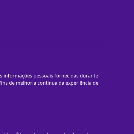
as informações pessoais fornecidas durante
fins de melhoria contínua da experiência de