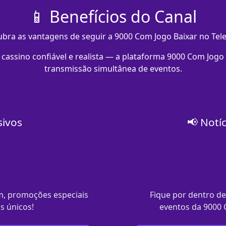
📱 Benefícios do Canal
bra as vantagens de seguir a 9000 Com Jogo Baixar no Te
cassino confiável e realista — a plataforma 9000 Com Jogo B
transmissão simultânea de eventos.
sivos
📢 Notí
m, promoções especiais
Fique por dentro d
s únicos!
eventos da 9000 