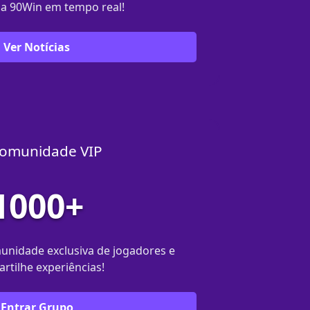
a 90Win em tempo real!
Ver Notícias
Comunidade VIP
1000+
unidade exclusiva de jogadores e
rtilhe experiências!
Entrar Grupo