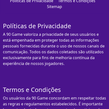
Políticas de Privacidade
Termos e Condições
Sitemap
Políticas de Privacidade
A 90 Game valoriza a privacidade de seus usuários e
está empenhada em proteger todas as informações
pessoais fornecidas durante o uso de nossos canais de
comunicação. Todos os dados coletados são utilizados
exclusivamente para fins de melhoria contínua da
experiência de nossos jogadores.
Termos e Condições
Os usuários da 90 Game concordam em respeitar todas
as regras e regulamentos estabelecidos. É importante