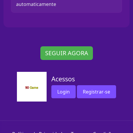
automaticamente
SEGUIR AGORA
Acessos
Login
Registrar-se