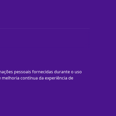
rmações pessoais fornecidas durante o uso
e melhoria contínua da experiência de