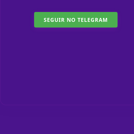
SEGUIR NO TELEGRAM