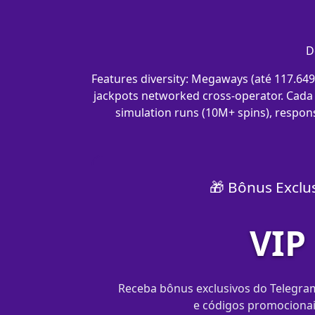
D
Features diversity: Megaways (até 117.649
jackpots networked cross-operator. Cada g
simulation runs (10M+ spins), respon
🎁 Bônus Exclu
VIP
Receba bônus exclusivos do Telegra
e códigos promocionai