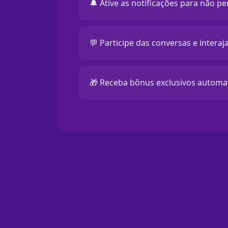
🔔 Ative as notificações para não p
💬 Participe das conversas e interaj
🎁 Receba bônus exclusivos autom