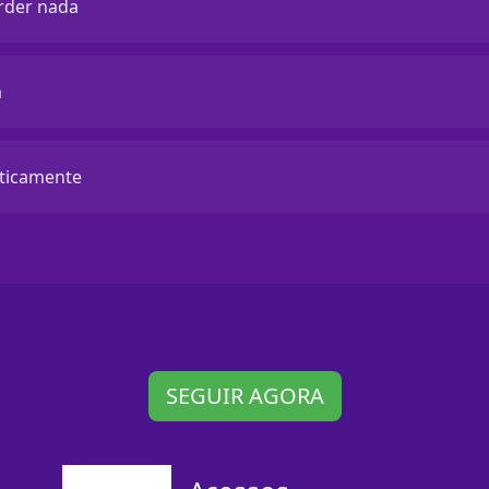
erder nada
a
aticamente
SEGUIR AGORA