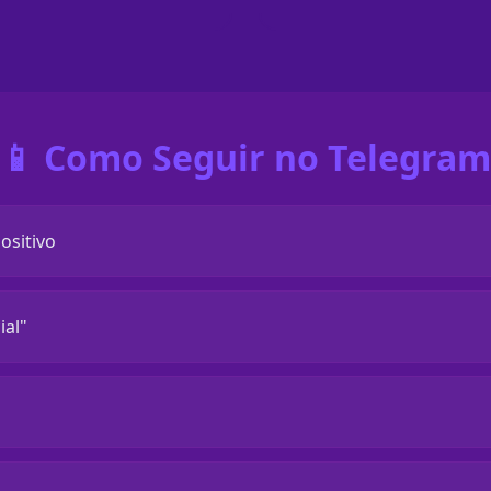
📱 Como Seguir no Telegram
ositivo
ial"