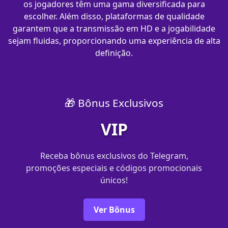
os jogadores têm uma gama diversificada para
escolher. Além disso, plataformas de qualidade
garantem que a transmissão em HD e a jogabilidade
sejam fluidas, proporcionando uma experiência de alta
definição.
🎁 Bônus Exclusivos
VIP
Receba bônus exclusivos do Telegram,
promoções especiais e códigos promocionais
únicos!
Ver Bônus