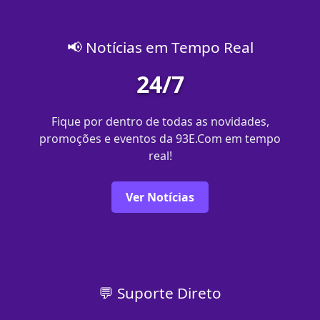
📢 Notícias em Tempo Real
24/7
Fique por dentro de todas as novidades,
promoções e eventos da 93E.Com em tempo
real!
Ver Notícias
💬 Suporte Direto