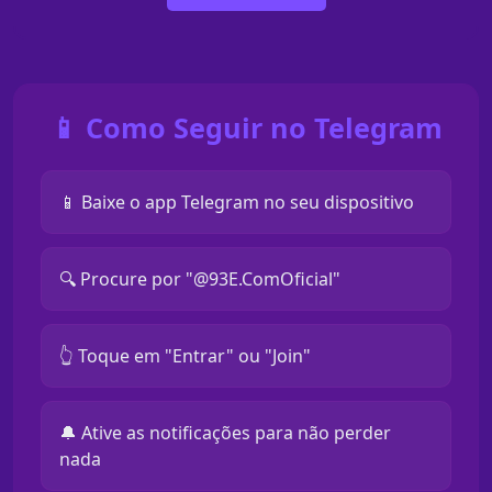
📱 Como Seguir no Telegram
📱 Baixe o app Telegram no seu dispositivo
🔍 Procure por "@93E.ComOficial"
👆 Toque em "Entrar" ou "Join"
🔔 Ative as notificações para não perder
nada