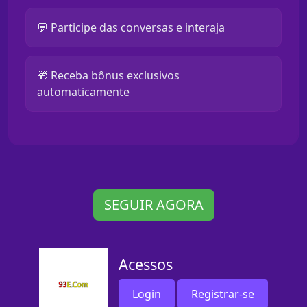
💬 Participe das conversas e interaja
🎁 Receba bônus exclusivos
automaticamente
SEGUIR AGORA
Acessos
Login
Registrar-se