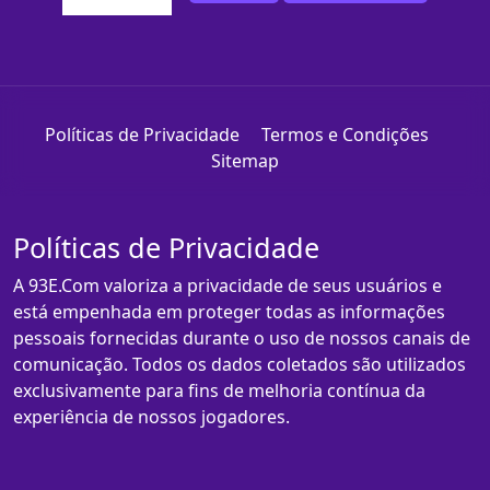
Políticas de Privacidade
Termos e Condições
Sitemap
Políticas de Privacidade
A 93E.Com valoriza a privacidade de seus usuários e
está empenhada em proteger todas as informações
pessoais fornecidas durante o uso de nossos canais de
comunicação. Todos os dados coletados são utilizados
exclusivamente para fins de melhoria contínua da
experiência de nossos jogadores.