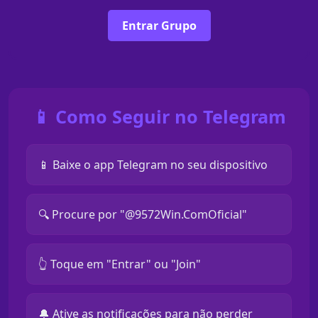
Entrar Grupo
📱 Como Seguir no Telegram
📱 Baixe o app Telegram no seu dispositivo
🔍 Procure por "@9572Win.ComOficial"
👆 Toque em "Entrar" ou "Join"
🔔 Ative as notificações para não perder