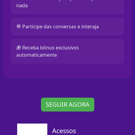
nada
💬 Participe das conversas e interaja
🎁 Receba bônus exclusivos
automaticamente
SEGUIR AGORA
Acessos