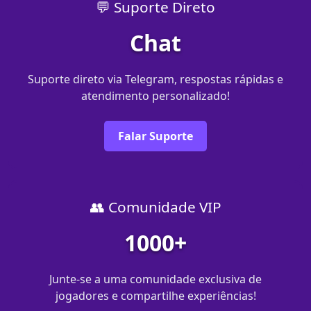
💬 Suporte Direto
Chat
Suporte direto via Telegram, respostas rápidas e
atendimento personalizado!
Falar Suporte
👥 Comunidade VIP
1000+
Junte-se a uma comunidade exclusiva de
jogadores e compartilhe experiências!