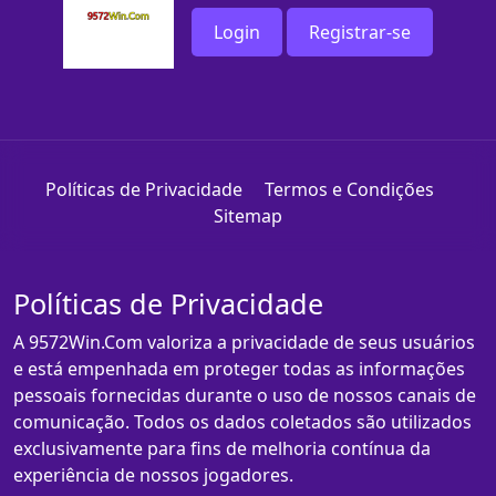
Login
Registrar-se
Políticas de Privacidade
Termos e Condições
Sitemap
Políticas de Privacidade
A 9572Win.Com valoriza a privacidade de seus usuários
e está empenhada em proteger todas as informações
pessoais fornecidas durante o uso de nossos canais de
comunicação. Todos os dados coletados são utilizados
exclusivamente para fins de melhoria contínua da
experiência de nossos jogadores.