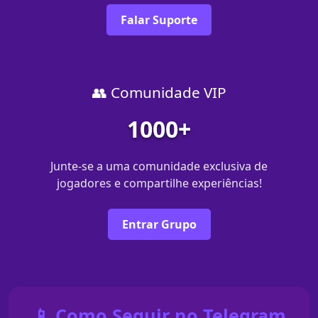
Falar Suporte
👥 Comunidade VIP
1000+
Junte-se a uma comunidade exclusiva de
jogadores e compartilhe experiências!
Entrar Grupo
📱 Como Seguir no Telegram