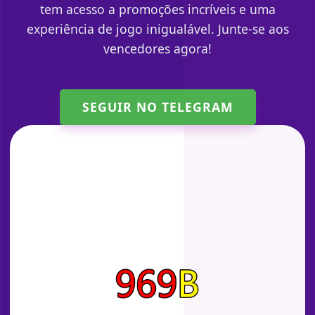
tem acesso a promoções incríveis e uma
experiência de jogo inigualável. Junte-se aos
vencedores agora!
SEGUIR NO TELEGRAM