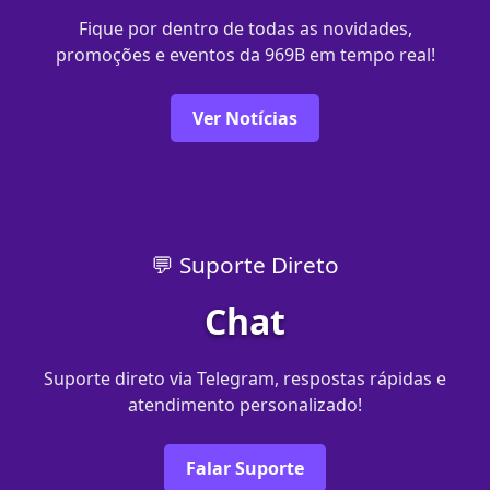
Fique por dentro de todas as novidades,
promoções e eventos da 969B em tempo real!
Ver Notícias
💬 Suporte Direto
Chat
Suporte direto via Telegram, respostas rápidas e
atendimento personalizado!
Falar Suporte