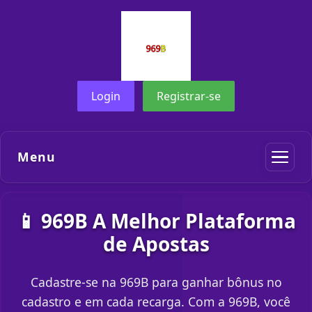
Login
Registrar-se
Menu
📱 969B A Melhor Plataforma
de Apostas
Cadastre-se na 969B para ganhar bônus no
cadastro e em cada recarga. Com a 969B, você