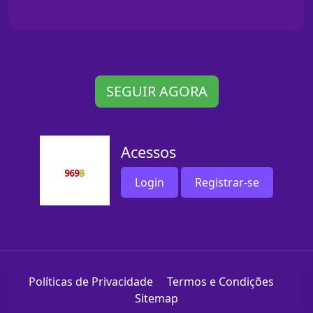
SEGUIR AGORA
Acessos
Login
Registrar-se
Políticas de Privacidade
Termos e Condições
Sitemap