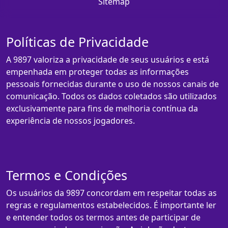
Sitemap
Políticas de Privacidade
A 9897 valoriza a privacidade de seus usuários e está
empenhada em proteger todas as informações
pessoais fornecidas durante o uso de nossos canais de
comunicação. Todos os dados coletados são utilizados
exclusivamente para fins de melhoria contínua da
experiência de nossos jogadores.
Termos e Condições
Os usuários da 9897 concordam em respeitar todas as
regras e regulamentos estabelecidos. É importante ler
e entender todos os termos antes de participar de