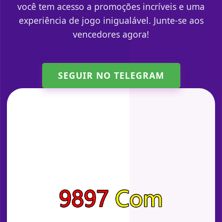
você tem acesso a promoções incríveis e uma
experiência de jogo inigualável. Junte-se aos
vencedores agora!
SEGUIR NO TELEGRAM