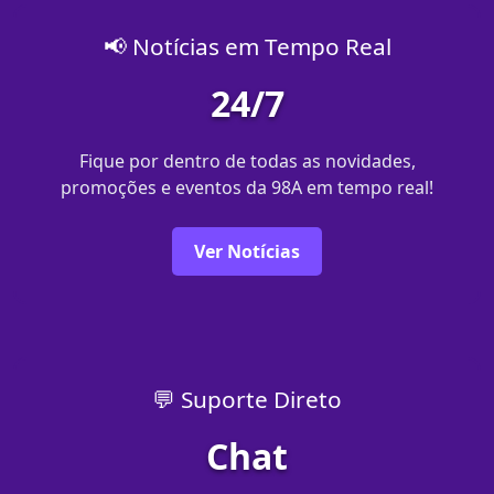
📢 Notícias em Tempo Real
24/7
Fique por dentro de todas as novidades,
promoções e eventos da 98A em tempo real!
Ver Notícias
💬 Suporte Direto
Chat