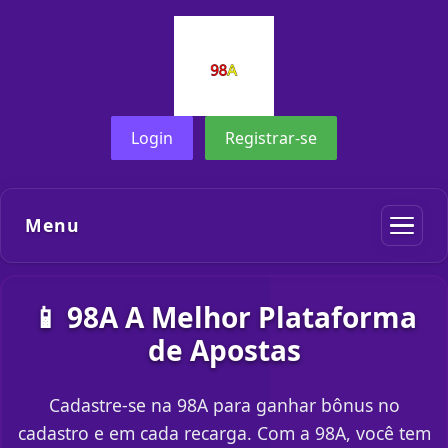
Login
Registrar-se
Menu
📱 98A A Melhor Plataforma
de Apostas
Cadastre-se na 98A para ganhar bônus no
cadastro e em cada recarga. Com a 98A, você tem