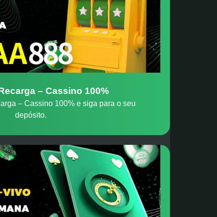
Recarga – Cassino 100%
arga – Cassino 100% e siga para o seu
depósito.