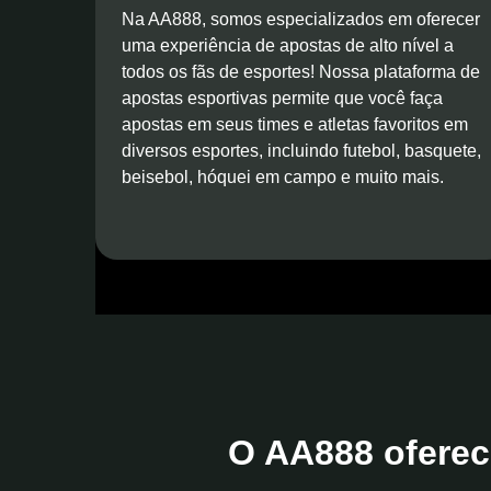
Na AA888, somos especializados em oferecer
uma experiência de apostas de alto nível a
todos os fãs de esportes! Nossa plataforma de
apostas esportivas permite que você faça
apostas em seus times e atletas favoritos em
diversos esportes, incluindo futebol, basquete,
beisebol, hóquei em campo e muito mais.
O AA888 oferec