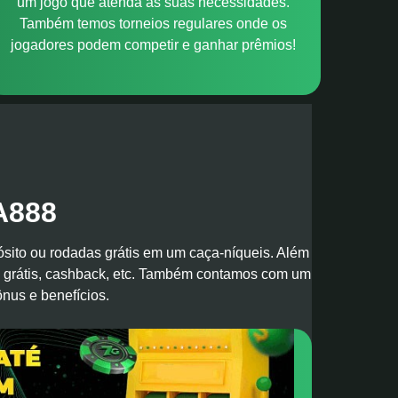
um jogo que atenda às suas necessidades.
Também temos torneios regulares onde os
jogadores podem competir e ganhar prêmios!
A888
sito ou rodadas grátis em um caça-níqueis. Além
s grátis, cashback, etc. Também contamos com um
nus e benefícios.