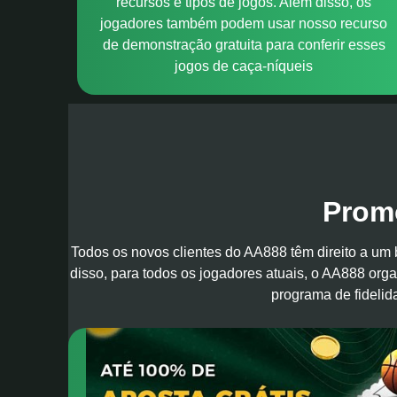
recursos e tipos de jogos. Além disso, os
jogadores também podem usar nosso recurso
de demonstração gratuita para conferir esses
jogos de caça-níqueis
Prom
Todos os novos clientes do AA888 têm direito a um
disso, para todos os jogadores atuais, o AA888 or
programa de fidelid