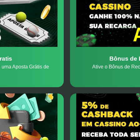
atis
Bônus de 
 uma Aposta Grátis de
Ative o Bônus de Rec