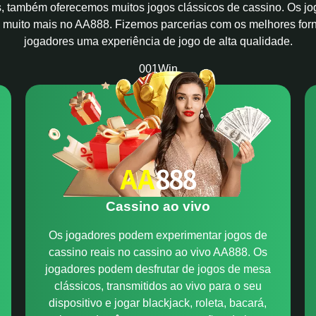
s, também oferecemos muitos jogos clássicos de cassino. Os jo
e muito mais no AA888. Fizemos parcerias com os melhores for
jogadores uma experiência de jogo de alta qualidade.
001Win
Cassino ao vivo
Os jogadores podem experimentar jogos de
cassino reais no cassino ao vivo AA888. Os
jogadores podem desfrutar de jogos de mesa
clássicos, transmitidos ao vivo para o seu
dispositivo e jogar blackjack, roleta, bacará,