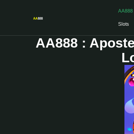
AA888
Slots
AA888 : Apost
L