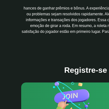
hances de ganhar prêmios e bônus. A experiência
ou problemas sejam resolvidos rapidamente. Al
informações e transações dos jogadores. Essa c
emoção de girar a roda. Em resumo, a roleta
satisfação do jogador estão em primeiro lugar. Pa
Registre-se