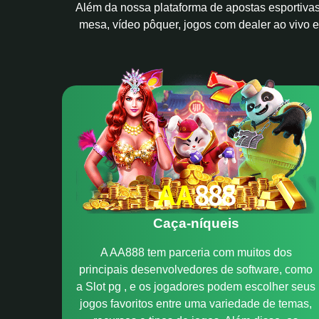
Além da nossa plataforma de apostas esportiva
mesa, vídeo pôquer, jogos com dealer ao vivo 
Caça-níqueis
A AA888 tem parceria com muitos dos
principais desenvolvedores de software, como
a Slot pg , e os jogadores podem escolher seus
jogos favoritos entre uma variedade de temas,