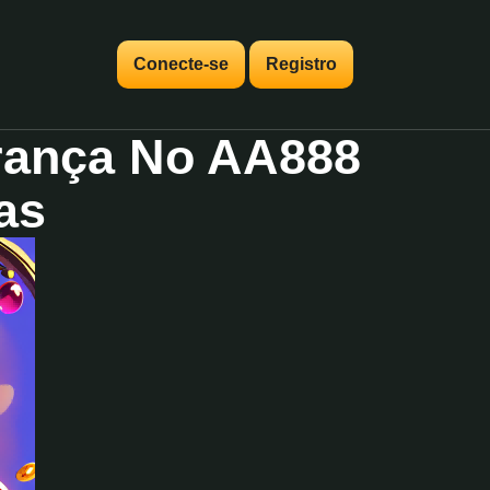
Conecte-se
Registro
rança No AA888
as