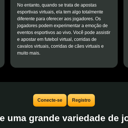
No entanto, quando se trata de apostas
esportivas virtuais, ela tem algo totalmente
diferente para oferecer aos jogadores. Os
jogadores podem experimentar a emoção de
eventos esportivos ao vivo. Você pode assistir
e apostar em futebol virtual, corridas de
cavalos virtuais, corridas de cães virtuais e
muito mais.
Conecte-se
Registro
e uma grande variedade de j