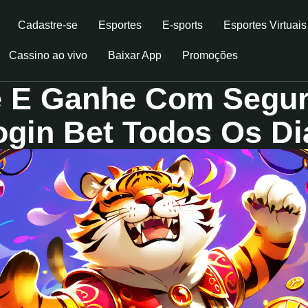
Cadastre-se
Esportes
E-sports
Esportes Virtuais
Cassino ao vivo
Baixar App
Promoções
e E Ganhe Com Segu
ogin Bet Todos Os Di