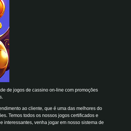
dade de jogos de cassino on-line com promoções
s.
endimento ao cliente, que é uma das melhores do
es. Temos todos os nossos jogos certificados e
 interessantes, venha jogar em nosso sistema de