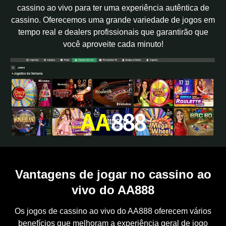
cassino ao vivo para ter uma experiência autêntica de
cassino. Oferecemos uma grande variedade de jogos em
tempo real e dealers profissionais que garantirão que
você aproveite cada minuto!
Vantagens de jogar no cassino ao
vivo do AA888
Os jogos de cassino ao vivo do AA888 oferecem vários
benefícios que melhoram a experiência geral de jogo