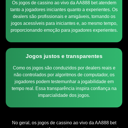
Os jogos de cassino ao vivo da AA888 bet atendem
tanto a jogadores iniciantes quanto a experientes. Os
dealers são profissionais e amigáveis, tornando os
jogos acessíveis para iniciantes e, ao mesmo tempo,
proporcionando emoção para jogadores experientes.
Jogos justos e transparentes
Como os jogos são conduzidos por dealers reais e
não controlados por algoritmos de computador, os
jogadores podem testemunhar a jogabilidade em
tempo real. Essa transparência inspira confiança na
imparcialidade dos jogos.
No geral, os jogos de cassino ao vivo da AA888 bet