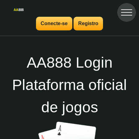
Conecte-se
Registro
AA888 Login
Plataforma oficial
de jogos