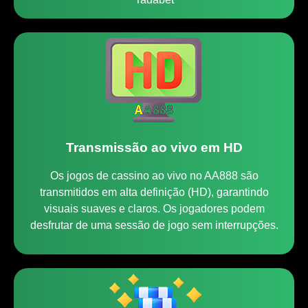
Transmissão ao vivo em HD
Os jogos de cassino ao vivo no AA888 são
transmitidos em alta definição (HD), garantindo
visuais suaves e claros. Os jogadores podem
desfrutar de uma sessão de jogo sem interrupções.