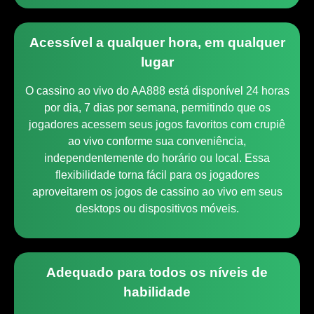
Acessível a qualquer hora, em qualquer
lugar
O cassino ao vivo do AA888 está disponível 24 horas
por dia, 7 dias por semana, permitindo que os
jogadores acessem seus jogos favoritos com crupiê
ao vivo conforme sua conveniência,
independentemente do horário ou local. Essa
flexibilidade torna fácil para os jogadores
aproveitarem os jogos de cassino ao vivo em seus
desktops ou dispositivos móveis.
Adequado para todos os níveis de
habilidade