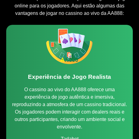
online para os jogadores. Aqui estão algumas das
vantagens de jogar no cassino ao vivo da AA888:
Experiência de Jogo Realista
O cassino ao vivo do AA888 oferece uma
experiência de jogo autêntica e imersiva,
reproduzindo a atmosfera de um cassino tradicional.
Os jogadores podem interagir com dealers reais e
outros participantes, criando um ambiente social e
envolvente.
Tadabet